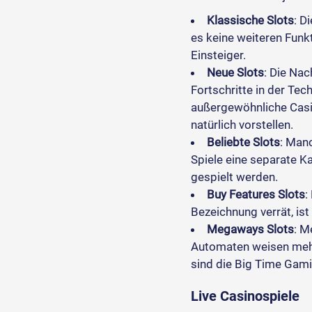
Klassische Slots
: D
es keine weiteren Funkt
Einsteiger.
Neue Slots
: Die Na
Fortschritte in der Te
außergewöhnliche Casin
natürlich vorstellen.
Beliebte Slots
: Man
Spiele eine separate Ka
gespielt werden.
Buy Features Slots
:
Bezeichnung verrät, ist
Megaways Slots
: M
Automaten weisen mehr
sind die Big Time Gam
Live Casinospiele