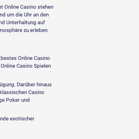
t Online Casino stehen
und um die Uhr an den
nd Unterhaltung auf
tmosphäre zu erleben.
 bestes Online Casino
 Online Casino Spielen
fügung. Darüber hinaus
klassischen Casino
dge Poker und
unde exotischer