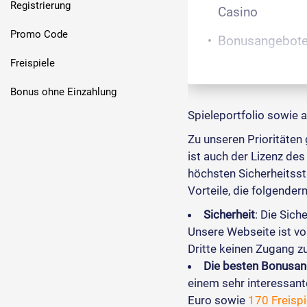
Registrierung
Casino
Promo Code
Bonusangebote 
Freispiele
VulkanBet 
Bonus ohne Einzahlung
Weitere Bon
Spieleportfolio sowie 
Online Casino 
Zu unseren Prioritäten
ist auch der Lizenz de
Online Spie
höchsten Sicherheitsst
Vorteile, die folgende
Live Casinos
Sicherheit
: Die Sich
Karten- und Tis
Unsere Webseite ist vo
Dritte keinen Zugang z
Roulette
Die besten Bonusang
einem sehr interessant
Insta Games
Euro sowie
170 Freispi