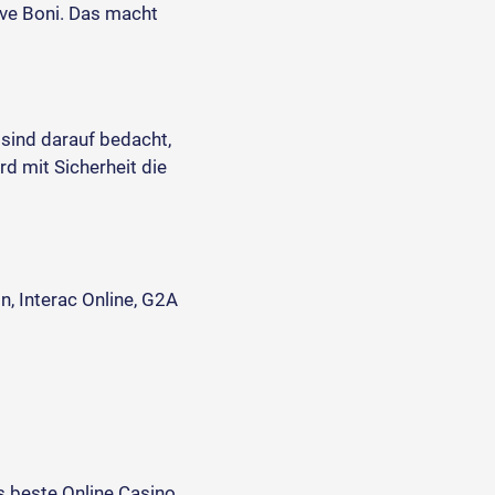
tive Boni. Das macht
sind darauf bedacht,
rd mit Sicherheit die
in, Interac Online, G2A
 beste Online Casino