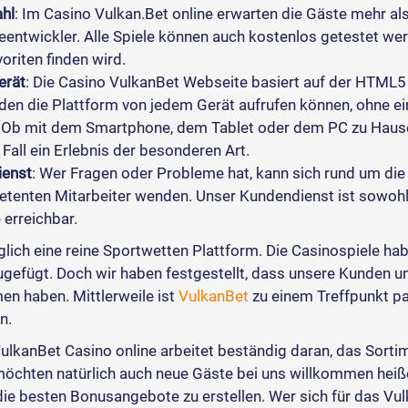
ahl
: Im Casino Vulkan.Bet online erwarten die Gäste mehr al
ort
eentwickler. Alle Spiele können auch kostenlos getestet werd
voriten finden wird.
lkanBet Casino
erät
: Die Casino VulkanBet Webseite basiert auf der HTML5
ng im VulkanBet Casino
den die Plattform von jedem Gerät aufrufen können, ohne e
. Ob mit dem Smartphone, dem Tablet oder dem PC zu Hause,
o ist die beste Wahl für Casino-
 Fall ein Erlebnis der besonderen Art.
ienst
: Wer Fragen oder Probleme hat, kann sich rund um die
tenten Mitarbeiter wenden. Unser Kundendienst ist sowohl 
 erreichbar.
ich eine reine Sportwetten Plattform. Die Casinospiele habe
gefügt. Doch wir haben festgestellt, dass unsere Kunden u
n haben. Mittlerweile ist
VulkanBet
zu einem Treffpunkt pa
n.
lkanBet Casino online arbeitet beständig daran, das Sorti
 möchten natürlich auch neue Gäste bei uns willkommen hei
die besten Bonusangebote zu erstellen. Wer sich für das Vul