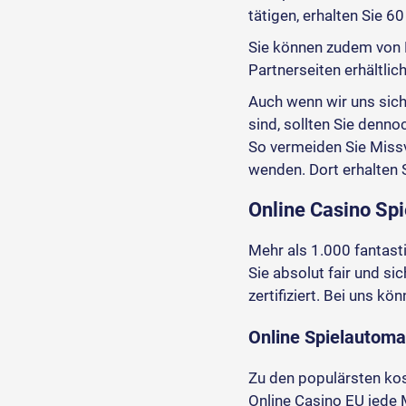
tätigen, erhalten Sie 6
Sie können zudem von B
Partnerseiten erhältli
Auch wenn wir uns sich
sind, sollten Sie denn
So vermeiden Sie Miss
wenden. Dort erhalten 
Online Casino Sp
Mehr als 1.000 fantast
Sie absolut fair und s
zertifiziert. Bei uns k
Online Spielautoma
Zu den populärsten ko
Online Casino EU jede