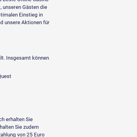
t, unseren Gästen die
timalen Einstieg in
d unsere Aktionen für
ilt. Insgesamt können
Quest
h erhalten Sie
rhalten Sie zudem
zahlung von 25 Euro