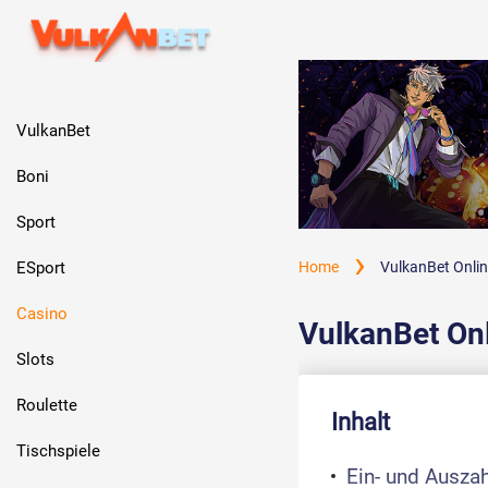
VulkanBet
Boni
Sport
ESport
Home
VulkanBet Onli
Casino
VulkanBet On
Slots
Roulette
Inhalt
Tischspiele
Ein- und Ausz