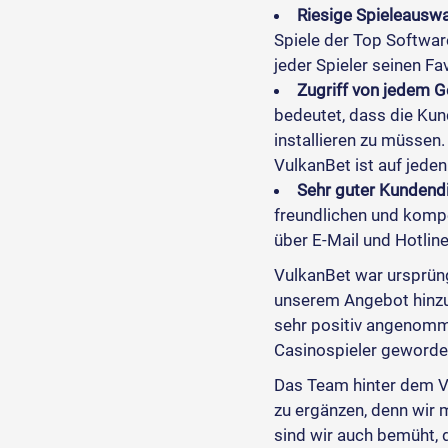
Riesige Spieleausw
Virtueller Sp
Spiele der Top Softwar
jeder Spieler seinen Fa
Turniere im Vu
Zugriff von jedem G
Kundenbetreuu
bedeutet, dass die Kun
installieren zu müssen
VulkanBet Casin
VulkanBet ist auf jeden
Spieler!
Sehr guter Kundend
freundlichen und kompe
über E-Mail und Hotline
VulkanBet war ursprüngl
unserem Angebot hinzu
sehr positiv angenomme
Casinospieler geworde
Das Team hinter dem Vu
zu ergänzen, denn wir
sind wir auch bemüht, 